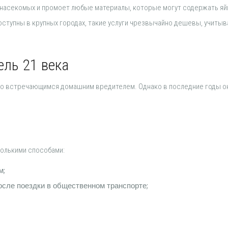
л насекомых и промоет любые материалы, которые могут содержать яй
оступны в крупных городах, такие услуги чрезвычайно дешевы, учитыв
ель 21 века
ко встречающимся домашним вредителем. Однако в последние годы о
колькими способами:
м;
осле поездки в общественном транспорте;