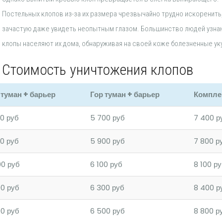
Постельных клопов из-за их размера чрезвычайно трудно искоренить,
зачастую даже увидеть неопытным глазом. Большинство людей узнаю
клопы населяют их дома, обнаруживая на своей коже болезненные ук
Стоимость уничтожения клопов
 туман + барьер
Гор туман + барьер
Компле
0 руб
5 700 руб
7 400 р
0 руб
5 900 руб
7 800 р
00 руб
6 100 руб
8 100 р
00 руб
6 300 руб
8 400 р
00 руб
6 500 руб
8 800 р