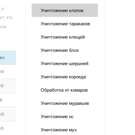
 а
Уничтожение клопов
т, что
Уничтожение тараканов
усы.
Уничтожение клещей
Уничтожение блох
кс
Уничтожение шершней
уб
Уничтожение короеда
уб
Обработка от комаров
уб
Уничтожение муравьев
уб
Уничтожение ос
уб
Уничтожение мух