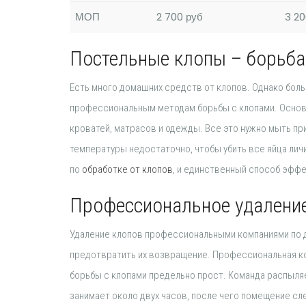
МОП
2 700 руб
3 20
Постельные клопы – борьб
Есть много домашних средств от клопов. Однако бол
профессиональным методам борьбы с клопами. Основн
кроватей, матрасов и одежды. Все это нужно мыть пр
температуры недостаточно, чтобы убить все яйца ли
по
обработке от клопов
, и единственный способ эффе
Профессиональное удалени
Удаление клопов профессиональными компаниями по д
предотвратить их возвращение. Профессиональная ком
борьбы с клопами предельно прост. Команда распыляе
занимает около двух часов, после чего помещение сл