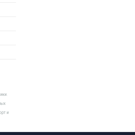
ики.
мых
орт и