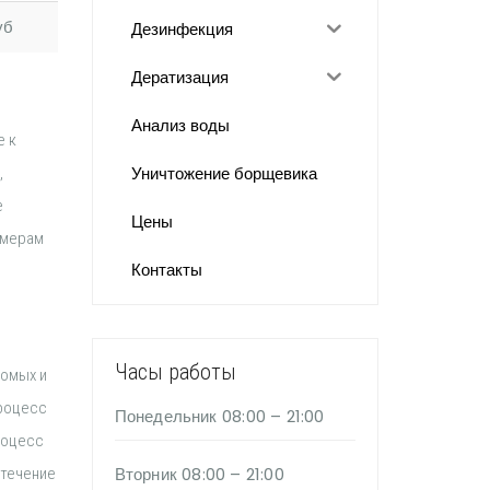
уб
Дезинфекция
Дератизация
Анализ воды
е к
Уничтожение борщевика
,
е
Цены
 мерам
Контакты
Часы работы
комых и
процесс
Понедельник
08:00 – 21:00
роцесс
Вторник
08:00 – 21:00
 течение