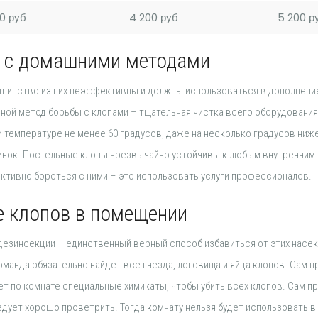
0 руб
4 200 руб
5 200 р
а с домашними методами
ьшинство из них неэффективны и должны использоваться в дополнени
ой метод борьбы с клопами – тщательная чистка всего оборудования
и температуре не менее 60 градусов, даже на несколько градусов ниж
чинок. Постельные клопы чрезвычайно устойчивы к любым внутренним
ктивно бороться с ними – это использовать услуги профессионалов.
е клопов в помещении
езинсекции – единственный верный способ избавиться от этих насе
анда обязательно найдет все гнезда, логовища и яйца клопов. Сам 
т по комнате специальные химикаты, чтобы убить всех клопов. Сам п
едует хорошо проветрить. Тогда комнату нельзя будет использовать в