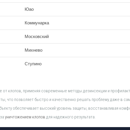
Юао
Коммунарка
Московский
Михнево
Ступино
е от клопов, применяя современные методы дезинсекции и профилакт
ы, что позволяет быстро и качественно решать проблему даже в са
объекту обеспечивает высокий уровень защиты, восстанавливая комф
 за
уничтожением клопов
для надежного результата.