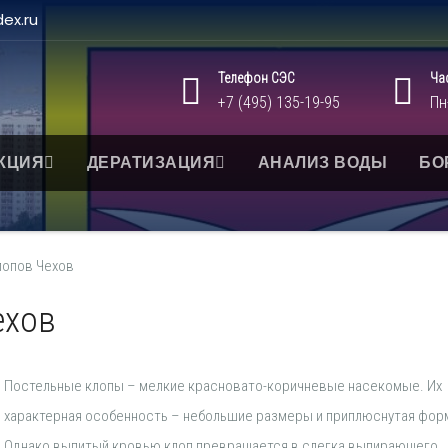
ex.ru
Телефон СЭС
Ча
+7 (495) 135-19-95
Пн
КЦИЯ
ДЕРАТИЗАЦИЯ
АНАЛИЗ ВОДЫ
БО
лопов Чехов
ехов
Постельные клопы – мелкие красновато-коричневые насекомые. Их
характерная особенность – небольшие размеры и приплюснутая фор
Однако выпитый кровью клоп превращается в слегка выпирающего.