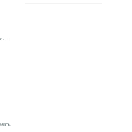
онала.
алять.